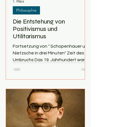
1. März
Philosophie
Die Entstehung von
Positivismus und
Utilitarismus
Fortsetzung von " Schopenhauer und
Nietzsche in drei Minuten" Zeit des
Umbruchs Das 19. Jahrhundert war
eine Zeit großer gesellschaftlicher
und ökonomischer Umbrüche,
ausgelöst durch technischen
Fortschritt , aufkommende
Industrialisierung und
Massenatheismus. Die Folgen waren
allgemeine Orientierungslosigkeit und
Verunsicherung. Der Verlust
vermeintlicher Gewissheiten spiegelt