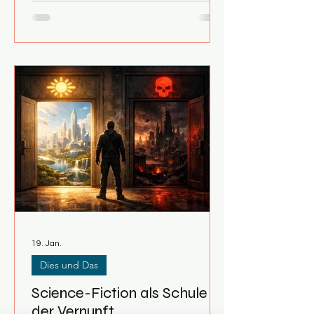
unterzeichnen 50 Staaten in San
Franzisco die Charta der Vereinten
Nationen . Der Nachfolger des
gescheiterten Völkerbunds soll nun
dauerhaft Weltfrieden und
Freundschaft unter den Nationen
sicherstellen. Nachdem die
Industrieländer untereinander zwei
globale Kriege ausgefochten haben,
ist Europa verwüstet und die Welt im
Umbruch. Das Zweckbü
19. Jan.
Dies und Das
Science-Fiction als Schule
der Vernunft