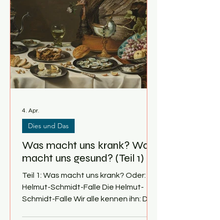
oder bauchbetontes Übergewicht zu
entwickeln. Diese wichtigsten
Risikofaktoren sind ihrerseits stark mit
den häufigsten Todesursachen in
den Industrieländern verknüpft. Wi
4. Apr.
Dies und Das
Was macht uns krank? Was
macht uns gesund? (Teil 1)
Teil 1: Was macht uns krank? Oder: die
Helmut-Schmidt-Falle Die Helmut-
Schmidt-Falle Wir alle kennen ihn: Den
Onkel oder den berühmten