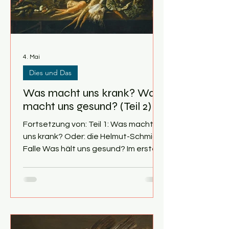
sondern können Vieles se
4. Mai
Dies und Das
Was macht uns krank? Was
macht uns gesund? (Teil 2)
Fortsetzung von: Teil 1: Was macht
uns krank? Oder: die Helmut-Schmidt-
Falle Was hält uns gesund? Im ersten
Teil „Was macht uns krank?“ ging es
darum, welche Angewohnheiten
unseres Lebensstils langfristig das
Risiko signifikant erhöhen, an
Bluthochdruck und Diabetes zu
erkranken, zu hohe Cholesterinwerte