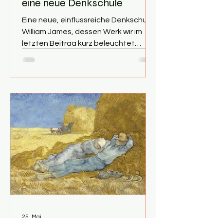
eine neue Denkschule
Eine neue, einflussreiche Denkschule
William James, dessen Werk wir im
letzten Beitrag kurz beleuchtet
haben, gilt heute Vielen zusammen
mit Charles Sanders Peirce als der
bedeutendste US-amerikanische
Philosoph; neben Lotze und Wundt ist
er zudem auch ein Gründungsvater
der Psychologie. Zu diesen Vätern
zählt auch ein Zeitgenosse von
James, der deutsche Philosoph,
Theologe und Psychologe Franz
Brentano (1838-1917). Brentano war
überzeugt, dass sich die Psychologie
mit den Wi
25. Mai