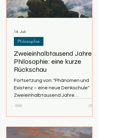
14. Juli
Philosophie
Zweieinhalbtausend Jahre
Philosophie: eine kurze
Rückschau
Fortsetzung von: "Phänomen und
Existenz – eine neue Denkschule"
Zweieinhalbtausend Jahre
Philosophie In diesem
abschließenden Beitrag zu der
kleinen Artikelserie „Geschichte der
Philosophie“ geht es um die Frage,
was uns die Philosophie nach