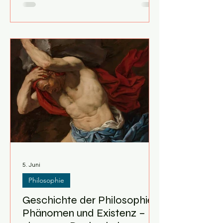
Vierteljahrtausend ist vergangen, seit
die Gründerväter in Philadelphia eine
Unabhängigkeitserklärung
unterschrieben, die die Welt
verändern sollte. Wenn wir heute auf
die USA blicken, denken wir an die
amerikanische Revolution, an
Bürgerkrieg, Raubtierkapitalismus,
Rassenkonflikte und einen
kometenhaften, unaufhaltsamen
Aufstieg zur Supermacht im 2
5. Juni
Philosophie
Geschichte der Philosophie:
Phänomen und Existenz –