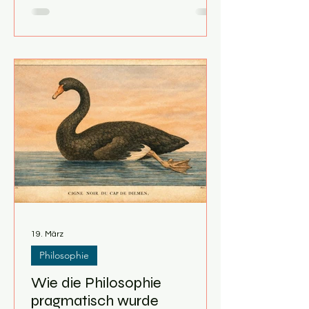
Altkanzler, der ketterauchend und
weintrinkend 96 Jahre alt wurde. Doch
wir unterliegen hier einem
gefährlichen Fehlschluss, in der
Statistik bekannt unter der
Bezeichnung „Survivor Bias“. Wir
schauen auf die Ausnahme, um die
Regel zu ignorieren. Die bittere
Wahrheit ist: Der fröhliche Onkel oder
Helmut Schmidt wurden nicht wegen,
sondern tr
19. März
Philosophie
Wie die Philosophie
pragmatisch wurde