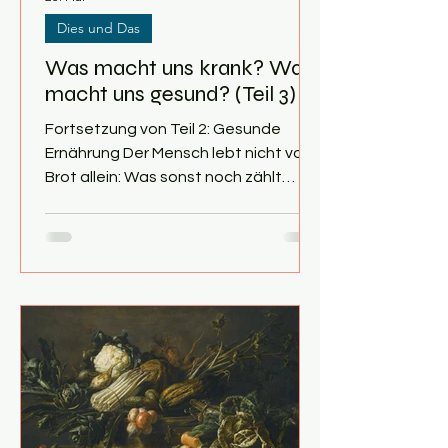
Dies und Das
Was macht uns krank? Was
macht uns gesund? (Teil 3)
Fortsetzung von Teil 2: Gesunde
Ernährung Der Mensch lebt nicht vom
Brot allein: Was sonst noch zählt
Unser Gesundheitssystem ist immer
noch fast ausschließlich auf die
Behandlung von Krankheiten
ausgerichtet und nicht auf deren
Prävention. Nicht nur, dass man hier
sehr viel Geld einsparen könnte – man
würde vor allem Millionen Menschen
auch ein viel besseres Leben
bescheren. Wir müssen nicht auf eine
neue Ausrichtung des
Gesundheitssystems warten,