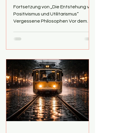
Fortsetzung von „Die Entstehung von
Positivismus und Utilitarismus“
Vergessene Philosophen Vor dem
Hintergrund des scheinbar
unaufhaltsamen
naturwissenschaftlichen Siegeszugs
stellte sich in der zweiten Hälfte des
19. Jahrhunderts zunehmend die
Frage, welche Existenzberechtigung
die Philosophie überhaupt noch habe.
Hundert Jahre nach Kant traten
einige heute wenig bekannte
deutsche Akademiker erneut an, um
ihr Fach zu retten. Hilfe bekamen sie
von dem Physiologen Emil du Bo