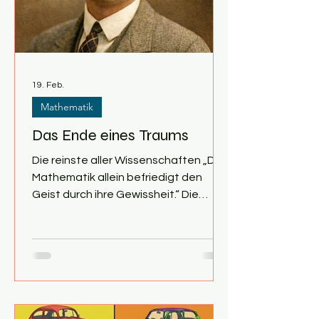
sich in der Philosophie wider. Unter
Hegel , Marx , Schopenhauer und
Nietzsche vollzieht sich ei
19. Feb.
Mathematik
Das Ende eines Traums
Die reinste aller Wissenschaften „Die
Mathematik allein befriedigt den
Geist durch ihre Gewissheit.“ Die
Überzeugung, die in dem Zitat von
Johannes Kepler zum Ausdruck
kommt, prägte das
Selbstverständnis der Mathematiker
seit der Antike . Keine andere
Wissenschaft versprach Erkenntnisse
von vergleichbarer Sicherheit. Als im