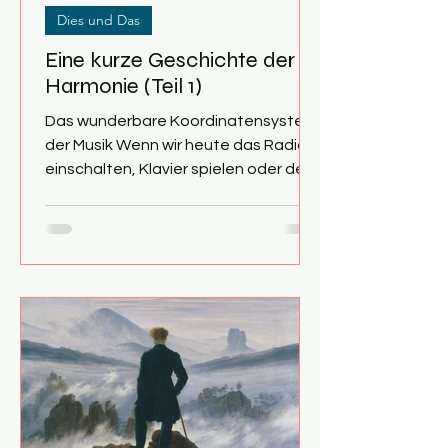
Dies und Das
Eine kurze Geschichte der
Harmonie (Teil 1)
Das wunderbare Koordinatensystem
der Musik Wenn wir heute das Radio
einschalten, Klavier spielen oder den
neuesten Hit mitsummen, bewegen
wir uns in einem unsichtbaren, aber
wohldefinierten Koordinatensystem.
Die Musik, die wir hören, beruhigt uns
oder sie wühlt uns auf, versetzt uns in
eine fröhliche oder melancholische
Stimmung. Um zu verstehen, wie
dieses System mit der Zeit
entstanden ist, aber auch, was Musik
mit uns macht, müssen wir in so
unterschiedliche Bereiche wie