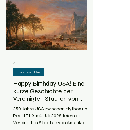
zweieinhalbtausend Jahren noch zu
sagen hat. Die kurze Rückschau fragt,
welchen Beitrag diese Disziplin zum
Verstehen der Welt überhaupt
leisten kann und warum sie trotz
zahlreicher Krisen und Widersprüche
heute immer noch unverzichtbar
3. Juli
Dies und Das
Happy Birthday USA! Eine
kurze Geschichte der
Vereinigten Staaten von
Amerika
250 Jahre USA zwischen Mythos und
Realität Am 4. Juli 2026 feiern die
Vereinigten Staaten von Amerika
ihren 250. Geburtstag. Ein