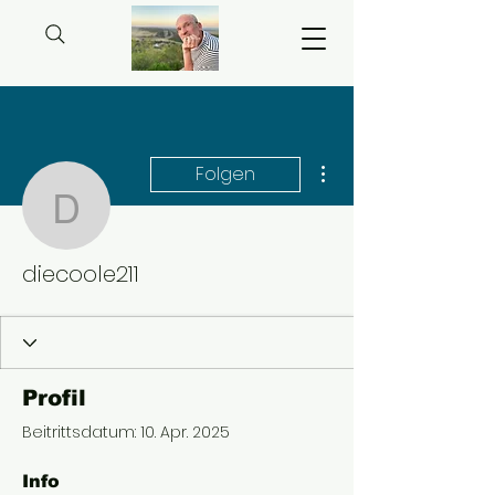
Weitere Optionen
Folgen
diecoole211
diecoole211
Profil
Beitrittsdatum: 10. Apr. 2025
Info