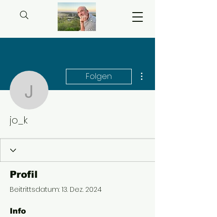
Weitere Optionen
Folgen
jo_k
jo_k
Profil
Beitrittsdatum: 13. Dez. 2024
Info