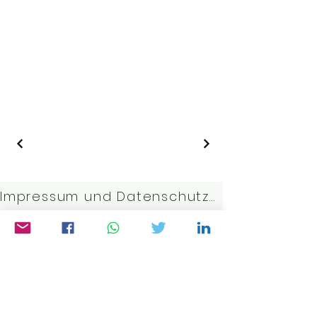
Impressum und Datenschutzerklärung
Kontakt:
j.bott@gmx.net
©2023 von Weltwissen