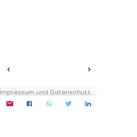
Impressum und Datenschutzerklärung
Kontakt:
j.bott@gmx.net
©2023 von Weltwissen