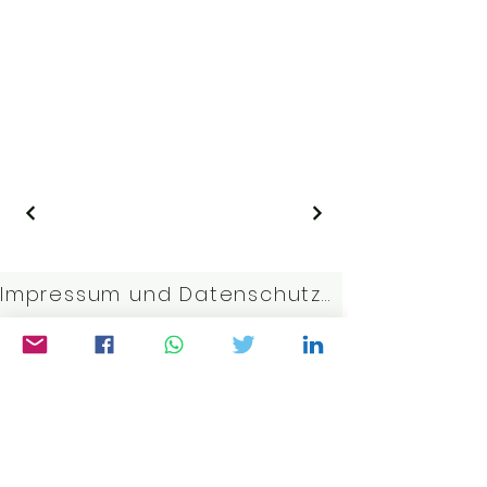
Impressum und Datenschutzerklärung
Kontakt:
j.bott@gmx.net
©2023 von Weltwissen