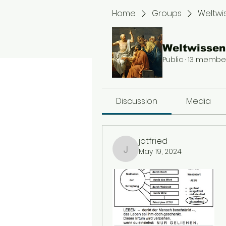
Home
Groups
Weltwi
Weltwissen
Public
·
13 membe
Discussion
Media
jotfried
May 19, 2024
jotfried