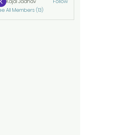
Kajal Jadhav
Follow
ee All Members (13)