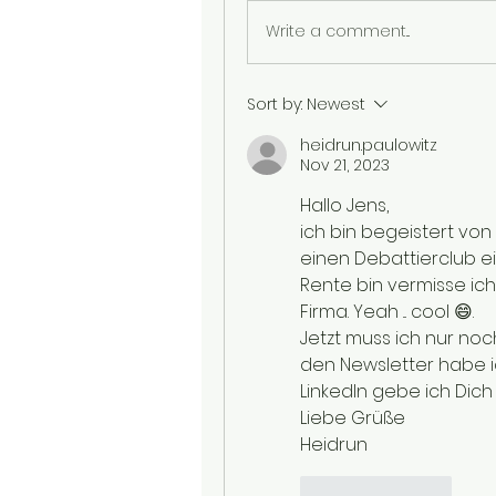
Write a comment...
Sort by:
Newest
heidrun.paulowitz
Nov 21, 2023
Hallo Jens,
ich bin begeistert vo
einen Debattierclub ein
Rente bin vermisse ich
Firma. Yeah ... cool 😄.
Jetzt muss ich nur noc
den Newsletter habe i
LinkedIn gebe ich Dich
Liebe Grüße 
Heidrun
Like
Reply