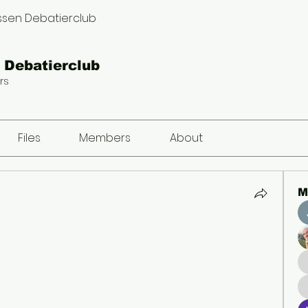
ssen Debatierclub
 Debatierclub
rs
Files
Members
About
M