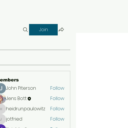
Join
embers
John Piterson
Follow
Jens Bott
Follow
heidrun.paulowitz
Follow
heidrun.paulowitz
jotfried
Follow
jotfried