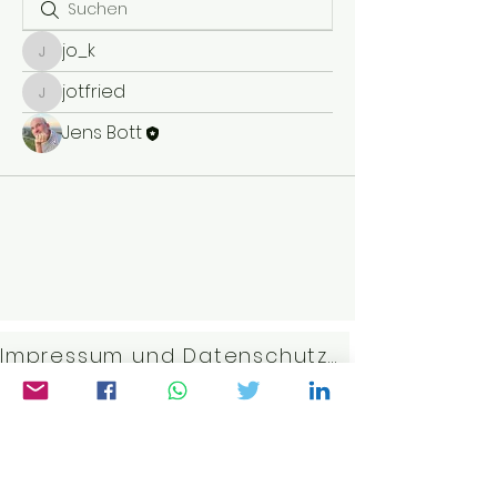
jo_k
jo_k
jotfried
jotfried
Jens Bott
Impressum und Datenschutzerklärung
Kontakt:
j.bott@gmx.net
©2023 von Weltwissen