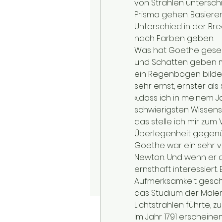
von Strahlen unterschi
Prisma gehen. Basieren
Unterschied in der Bre
nach Farben geben.
Was hat Goethe gesehe
und Schatten geben mu
ein Regenbogen bildet
sehr ernst, ernster als 
«...dass ich in meinem 
schwierigsten Wissens
das stelle ich mir zum 
Überlegenheit gegenüb
Goethe war ein sehr vie
Newton. Und wenn er an
ernsthaft interessiert.
Aufmerksamkeit geschen
das Studium der Malere
Lichtstrahlen führte, z
Im Jahr 1791 erscheinen