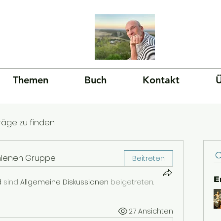
Themen
Buch
Kontakt
Ü
räge zu finden.
hlenen Gruppe:
Beitreten
E
d
sind
Allgemeine Diskussionen
beigetreten.
27 Ansichten