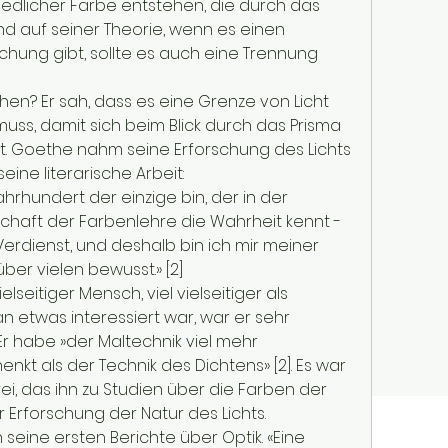
edlicher Farbe entstehen, die durch das 
d auf seiner Theorie, wenn es einen 
chung gibt, sollte es auch eine Trennung 
n? Er sah, dass es eine Grenze von Licht 
ss, damit sich beim Blick durch das Prisma 
. Goethe nahm seine Erforschung des Lichts 
seine literarische Arbeit:
Jahrhundert der einzige bin, der in der 
chaft der Farbenlehre die Wahrheit kennt - 
Verdienst, und deshalb bin ich mir meiner 
er vielen bewusst.» [2]
lseitiger Mensch, viel vielseitiger als 
 etwas interessiert war, war er sehr 
 Er habe »der Maltechnik viel mehr 
kt als der Technik des Dichtens» [2]. Es war 
i, das ihn zu Studien über die Farben der 
ur Erforschung der Natur des Lichts.
 seine ersten Berichte über Optik. «Eine 