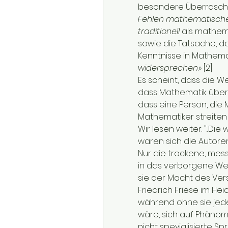
besondere Überraschu
Fehlen mathematisch
traditionell 
als mathem
sowie die Tatsache, d
Kenntnisse in Mathemat
widersprechen
.» [2]
Es scheint, dass die W
dass Mathematik über
dass eine Person, die 
Mathematiker streiten
Wir lesen weiter: "...Di
waren sich die Autoren
Nur die trockene, me
in das verborgene We
sie der Macht des Ver
Friedrich Friese im Hei
während ohne sie jede
wäre, sich auf Phänom
nicht speyialisierte Sp