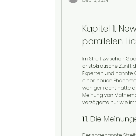
Dec 15, 2024
Kapitel 
1
. Ne
parallelen Lic
Im Streit zwischen Goe
aristokratische Zunft 
Experten und nannte 
eines neuen Phänomens
weniger recht hatte a
Meinung von Mathematik
verzögerte nur wie im
1
.1. Die Meinung
Der sogenannte Streit