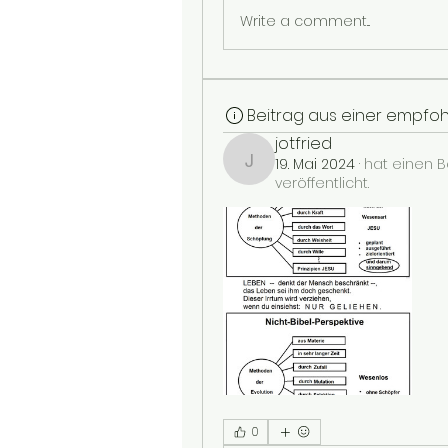
Write a comment...
Beitrag aus einer empfo
jotfried
19. Mai 2024
·
hat einen B
jotfried
veröffentlicht.
0