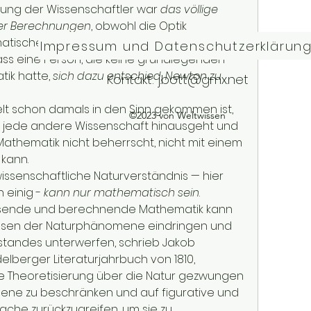
ng der Wissenschaftler war 
das völlige 
er Berechnungen
, obwohl die Optik 
atische Wissenschaft angesehen wurde, 
Impressum und Datenschutzerklärun
ass eine Person, die keine grundlegenden 
ik hatte, 
sich dazu entschied, Newton zu 
Kontakt:
j.bott@gmx.net
elt schon damals in den Sinn gekommen ist, 
©2023 von Weltwissen
 jede andere Wissenschaft hinausgeht und 
Mathematik nicht beherrscht, nicht mit einem 
 kann.
e wissenschaftliche Naturverständnis — hier 
 einig - 
kann nur mathematisch sein
.
ssende und berechnende Mathematik kann 
sen der Naturphänomene eindringen und 
standes unterwerfen, schrieb Jakob 
delberger Literaturjahrbuch von 1810, 
 Theoretisierung über die Natur gezwungen 
ene zu beschränken und auf figurative und 
rache zurückzugreifen, um sie zu 