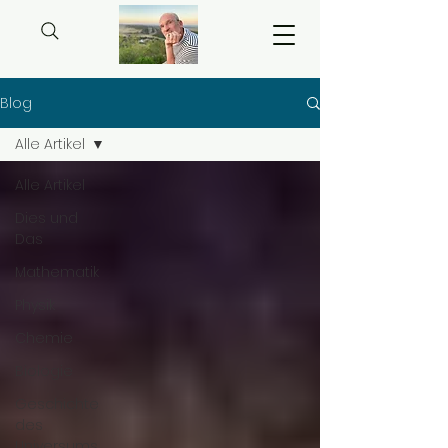
Blog
Alle Artikel
Alle Artikel
Dies und
Das
Mathematik
Physik
Chemie
Biologie
Geschichte
des
Universums