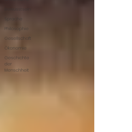
Bewusstsein
Sprache
Philosophie
Gesellschaft
Ökonomie
Geschichte
der
Menschheit