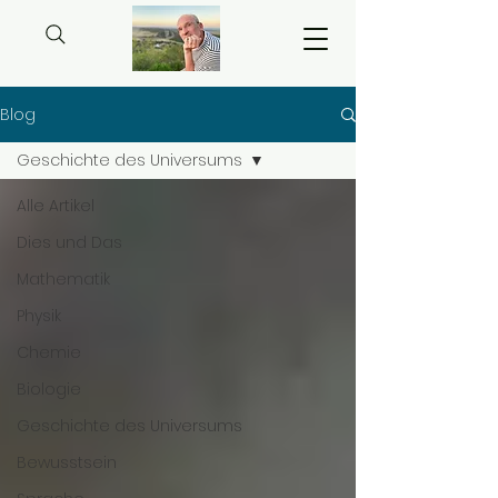
Blog
Geschichte des Universums
Alle Artikel
Dies und Das
Mathematik
Physik
Chemie
Biologie
Geschichte des Universums
Bewusstsein