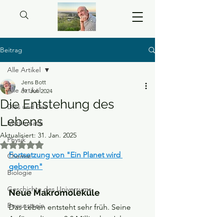
Beitrag
Alle Artikel
Jens Bott
Alle Artikel
31. Juli 2024
Die Entstehung des
Dies und Das
Lebens
Mathematik
Aktualisiert:
31. Jan. 2025
Physik
Mit NaN von 5 Sternen bewertet.
Fortsetzung von "Ein Planet wird 
Chemie
geboren"
Biologie
Geschichte des Universums
Neue Makromoleküle
Bewusstsein
Das Leben entsteht sehr früh. Seine 