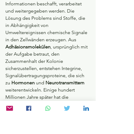
Informationen beschafft, verarbeitet 
und weitergegeben werden. Die 
Lösung des Problems sind Stoffe, die 
in Abhängigkeit von 
Umweltereignissen chemische Signale 
in den Zellwänden erzeugen. Aus 
Adhäsionsmolekülen
, ursprünglich mit 
der Aufgabe betraut, den 
Zusammenhalt der Kolonie 
sicherzustellen, entstehen Integrine, 
Signalübertragungsproteine, die sich 
zu 
Hormonen
 und 
Neurotransmittern
weiterentwickeln. Einige hundert 
Millionen Jahre später hat die 
Komplexität der Zellverbände soweit 
zugenommen, dass diese einfache 
Signaltechnik an ihre Grenzen stößt. 
Das Leben entdeckt, dass elektrische 
Ströme Informationen wesentlich 