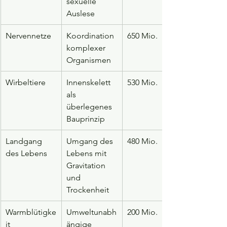
sexuelle 
Auslese
Nervennetze
Koordination 
650 Mio.
komplexer 
Organismen
Wirbeltiere
Innenskelett 
530 Mio.
als 
überlegenes 
Bauprinzip
Landgang 
Umgang des 
480 Mio.
des Lebens
Lebens mit 
Gravitation 
und 
Trockenheit
Warmblütigke
Umweltunabh
200 Mio.
it
ängige 