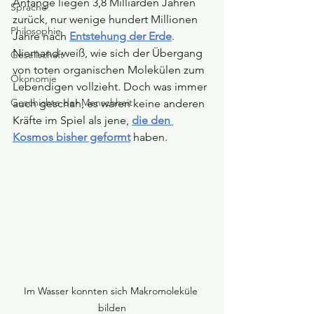
Anfänge liegen 3,8 Milliarden Jahren 
Sprache
zurück, nur wenige hundert Millionen 
Philosophie
Jahre nach 
Entstehung der Erde
. 
Niemand weiß, wie sich der Übergang 
Gesellschaft
von toten organischen Molekülen zum 
Ökonomie
Lebendigen vollzieht. Doch was immer 
Geschichte der Menschheit
auch geschah, es waren keine anderen 
Kräfte im Spiel als jene, 
die den 
Kosmos bisher geformt
haben.
Im Wasser konnten sich Makromoleküle 
bilden