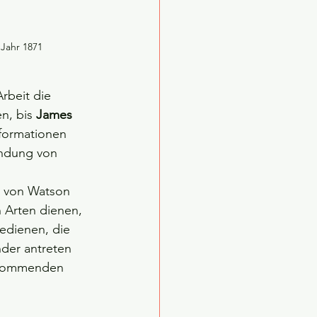
 Jahr 1871
Arbeit die 
n, bis 
James 
nformationen 
indung von 
e von Watson 
 Arten dienen, 
edienen, die 
der antreten 
n kommenden 