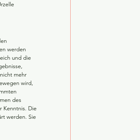
rzelle 
den 
ten werden 
reich und die 
gebnisse, 
nicht mehr 
bewegen wird, 
immten 
rmen des 
r Kenntnis. Die 
rt werden. Sie 