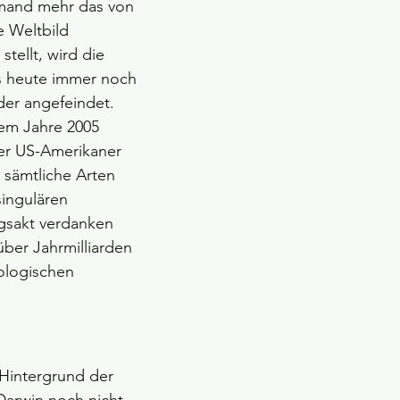
mand mehr das von 
e Weltbild 
stellt, wird die 
is heute immer noch 
der angefeindet. 
em Jahre 2005 
ler US-Amerikaner 
 sämtliche Arten 
singulären 
gsakt verdanken 
über Jahrmilliarden 
ologischen 
Hintergrund der 