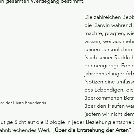
en gesamten Werdegang bestimmt.“ 
Die zahlreichen Beo
die Darwin während s
machte, prägten, wie
wissen, weitaus mehr 
seinen persönlichen
Nach seiner Rückkehr 
der neugierige Forsc
jahrzehntelanger Arb
Notizen eine umfass
des Lebendigen, die 
überkommenen Betr
vor der Küste Feuerlands
über den Haufen war
(sofern wir nicht de
tige Sicht auf die Biologie in jeder Beziehung entsche
bahnbrechendes Werk „
Über die Entstehung der Arten
“,