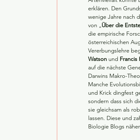
Artenvielfalt konnte
erklären. Den Grundst
wenige Jahre nach de
von „
Über die Entst
die empirische Fors
österreichischen Au
Vererbungslehre begr
Watson
 und 
Francis 
auf die nächste Gen
Darwins Makro-Theor
Manche Evolutionsbi
und Krick dingfest g
sondern dass sich d
sie gleichsam als ro
lassen. Diese und z
Biologie Blogs näher