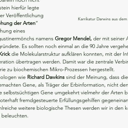
 Darwin noch nicht 
ein hierfür legte 
r Veröffentlichung 
Karrikatur Darwins aus dem
ehung der Arten
“ 
chung eines 
gustinermönchs namens 
Gregor Mendel, 
der mit seiner 
ündete. Es sollten noch einmal an die 90 Jahre vergehe
Krick
 die Molekularstruktur aufklären konnten, mit der I
eration übertragen werden. Damit war die zentrale Verb
ie zu biochemischen Mikro-Prozessen hergestellt. 
ologen wie 
Richard Dawkins 
sind der Meinung, dass di
emachten Gene, als Träger der Erbinformation, nicht den
ie selbstsüchtigen Gene umgekehrt vielmehr der Arten b
boterhaft fremdgesteuerte Erfüllungsgehilfen gegeneinan
ahlreiche weitere biologische Thesen werden wir in de
 beleuchten.    