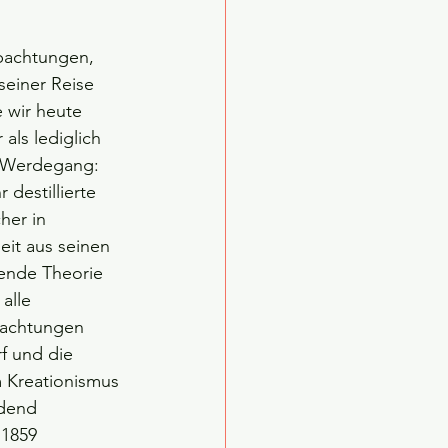
bachtungen, 
einer Reise 
 wir heute 
als lediglich 
 Werdegang: 
destillierte 
her in 
eit aus seinen 
ende Theorie 
alle 
achtungen 
f und die 
m Kreationismus 
idend 
 1859 