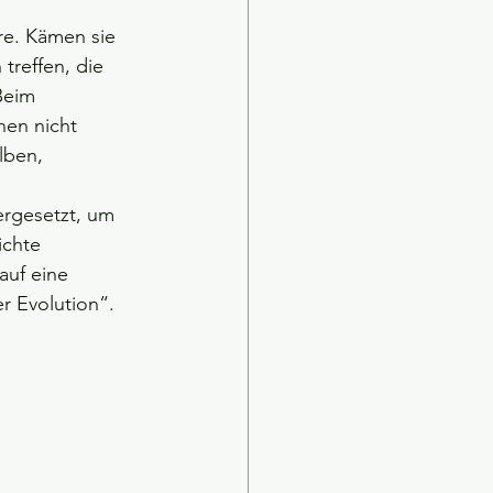
re. Kämen sie 
treffen, die 
Beim 
nen nicht 
lben, 
ergesetzt, um 
chte 
auf eine 
er Evolution“.