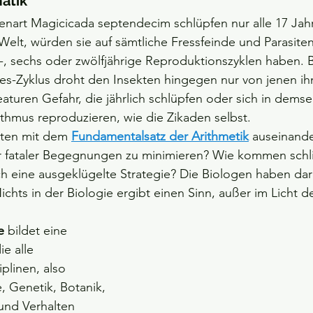
atik
enart Magicicada septendecim schlüpfen nur alle 17 Jah
 Welt, würden sie auf sämtliche Fressfeinde und Parasiten 
ier-, sechs oder zwölfjährige Reproduktionszyklen haben. 
es-Zyklus droht den Insekten hingegen nur von jenen ih
uren Gefahr, die jährlich schlüpfen oder sich in demse
hmus reproduzieren, wie die Zikaden selbst.
kten mit dem 
Fundamentalsatz der Arithmetik
 auseinand
r fataler Begegnungen zu minimieren? Wie kommen schli
ch eine ausgeklügelte Strategie? Die Biologen haben dar
chts in der Biologie ergibt einen Sinn, außer im Licht d
e
 bildet eine 
e alle 
iplinen, also 
e, Genetik, Botanik, 
und Verhalten 