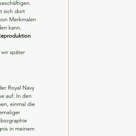
beschäftigen. 
 sich dort 
e von Merkmalen 
den kann. 
Reproduktion
wir später 
der Royal Navy 
e auf. In den 
nen, einmal die 
emaliger 
tobiographie 
gnis in meinem 