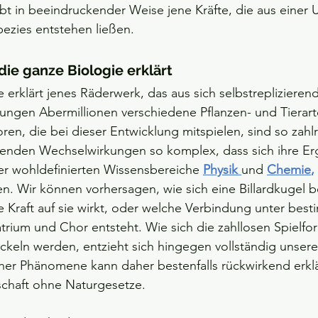
bt in beeindruckender Weise jene Kräfte, die aus einer U
ezies entstehen ließen.   
die ganze Biologie erklärt 
e erklärt jenes Räderwerk, das aus sich selbstreplizieren
ungen Abermillionen verschiedene Pflanzen- und Tierar
toren, die bei dieser Entwicklung mitspielen, sind so zahl
benden Wechselwirkungen so komplex, dass sich ihre Er
der wohldefinierten Wissensbereiche 
Physik 
und 
Chemie
,
en. Wir können vorhersagen, wie sich eine Billardkugel 
Kraft auf sie wirkt, oder welche Verbindung unter best
rium und Chor entsteht. Wie sich die zahllosen Spielfo
ckeln werden, entzieht sich hingegen vollständig unsere
scher Phänomene kann daher bestenfalls rückwirkend erklä
schaft ohne Naturgesetze.