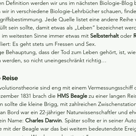
en Definition werden wir uns im nächsten Biologie-Blog 
wir in verschiedene Biologie-Lehrbücher schauen, findet
egriffsbestimmung. Jede Quelle listet eine andere Reih
füllt sein sollte, damit etwas als „Leben“ bezeichnet wer
e im weitesten Sinne immer etwas mit 
Selbsterhalt
 oder 
liert: Es geht stets um Fressen und Sex. 
e Behauptung, dass der Tod zum Leben gehört, ist, wie 
 werden, so nicht uneingeschränkt richtig…  
 Reise 
volutionstheorie sind eng mit einem Vermessungsschiff 
ezember 1831 brach die 
HMS Beagle 
zu einer langen Reis
 sollte die kleine Brigg, mit zahlreichen Zwischenstatio
n Bord war ein 22-jähriger Naturwissenschaftler und eh
ein Name: 
Charles Darwin
. Später sollte er in seiner Au
se mit der Beagle war das bei weitem bedeutendste Erei