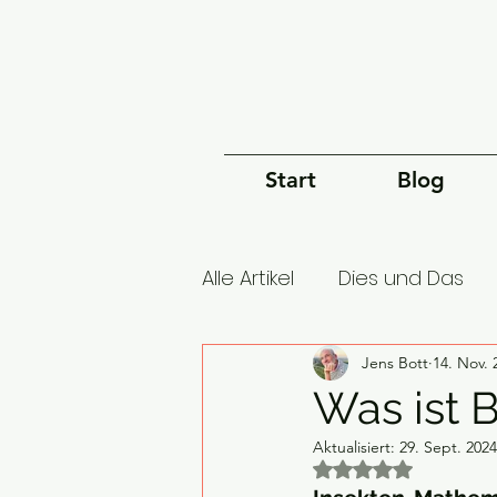
Start
Blog
Alle Artikel
Dies und Das
Geschichte des Universu
Jens Bott
14. Nov. 
Was ist B
Aktualisiert:
29. Sept. 2024
Ökonomie
Geschichte
Mit NaN von 5 Ster