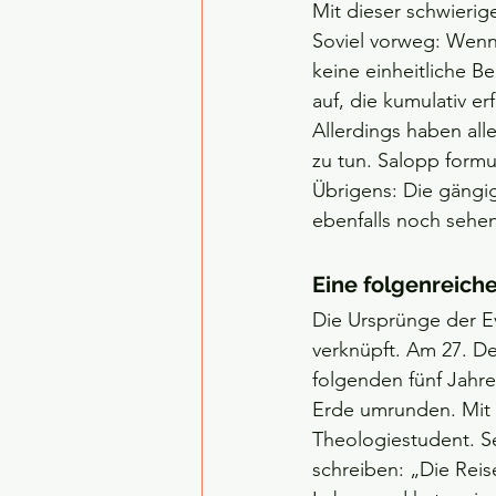
Mit dieser schwierig
Soviel vorweg: Wenn 
keine einheitliche B
auf, die kumulativ er
Allerdings haben all
zu tun. Salopp formu
Übrigens: Die gängig
ebenfalls noch sehen
Eine folgenreiche
Die Ursprünge der E
verknüpft. Am 27. D
folgenden fünf Jahren
Erde umrunden. Mit a
Theologiestudent. S
schreiben: „Die Rei