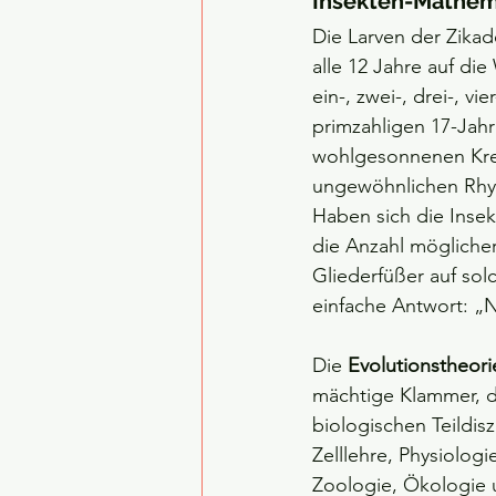
Insekten-Mathem
Die Larven der Zikad
alle 12 Jahre auf die
ein-, zwei-, drei-, v
primzahligen 17-Jahr
wohlgesonnenen Kreat
ungewöhnlichen Rhyt
Haben sich die Inse
die Anzahl mögliche
Gliederfüßer auf sol
einfache Antwort: „Ni
Die 
Evolutionstheori
mächtige Klammer, di
biologischen Teildisz
Zelllehre, Physiologi
Zoologie, Ökologie 