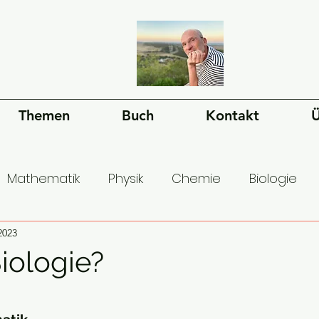
Themen
Buch
Kontakt
Ü
Mathematik
Physik
Chemie
Biologie
ms
2023
Bewusstsein
Sprache
Philosophie
iologie?
 der Menschheit
nen bewertet.