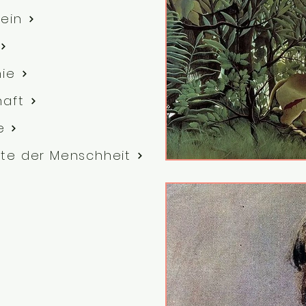
ein
hie
haft
e
te der Menschheit