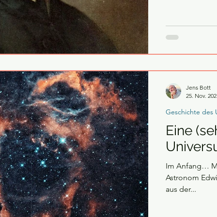
Jens Bott
25. Nov. 202
Geschichte des 
Eine (se
Univer
Im Anfang… Mit
Astronom Edwin
aus der...