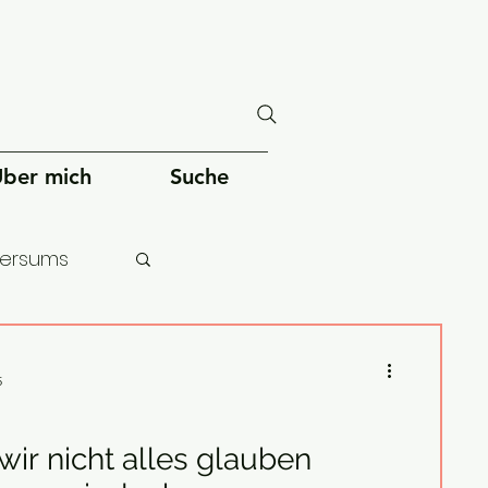
ber mich
Suche
versums
chheit
5
ir nicht alles glauben