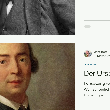
Jens Bott
1. März 202
Sprache
Der Urs
Fortsetzung vo
Wahrscheinlic
Ursprung in...