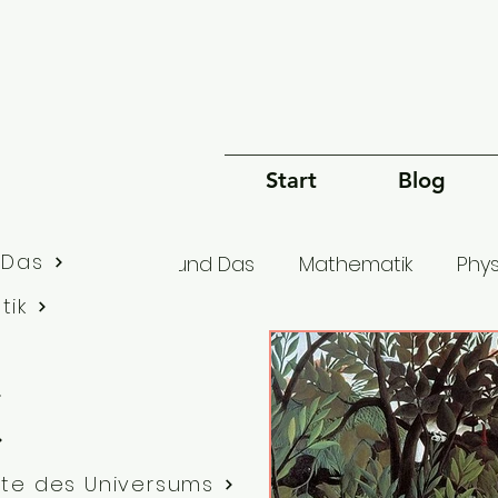
Start
Blog
 Das
lle Artikel
Dies und Das
Mathematik
Phys
tik
Bewusstsein
Sprache
Philosophie
G
te des Universums