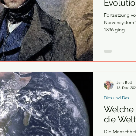
Evolutio
Fortsetzung vo
Nervensystem“? Die Fahrt der Beagle Am 2. Oktober des
1836 ging...
Jens Bott
15. Dez. 202
Dies und Das
Welche 
die Wel
Die Menschheit