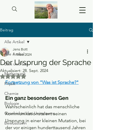
Beitrag
Alle Artikel
Jens Bott
Alle Artikel
1. März 2024
Der Ursprung der Sprache
Dies und Das
Aktualisiert:
28. Sept. 2024
Mathematik
Mit NaN von 5 Sternen bewertet.
Fortsetzung von "Was ist Sprache?"
Physik
Chemie
Ein ganz besonderes Gen
Biologie
Wahrscheinlich hat das menschliche 
Geschichte des Universums
Kommunikationstalent seinen 
Ursprung in einer kleinen Mutation, bei 
Bewusstsein
der vor einigen hunderttausend Jahren 