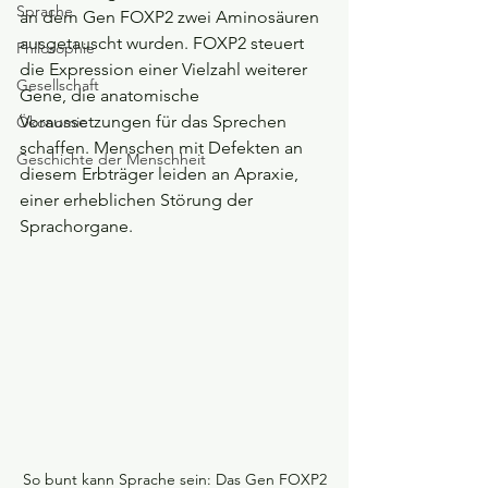
Sprache
an dem Gen FOXP2 zwei Aminosäuren 
ausgetauscht wurden. FOXP2 steuert 
Philosophie
die Expression einer Vielzahl weiterer 
Gesellschaft
Gene, die anatomische 
Voraussetzungen für das Sprechen 
Ökonomie
schaffen. Menschen mit Defekten an 
Geschichte der Menschheit
diesem Erbträger leiden an Apraxie, 
einer erheblichen Störung der 
Sprachorgane. 
So bunt kann Sprache sein: Das Gen FOXP2