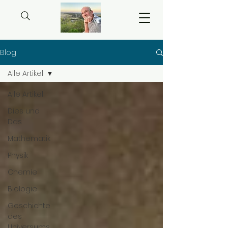
Blog
Alle Artikel
Alle Artikel
Dies und
Das
Mathematik
Physik
Chemie
Biologie
Geschichte
des
Universums