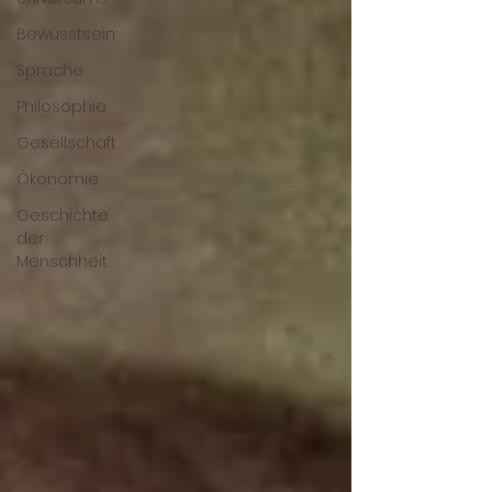
Bewusstsein
Sprache
Philosophie
Gesellschaft
Ökonomie
Geschichte
der
Menschheit