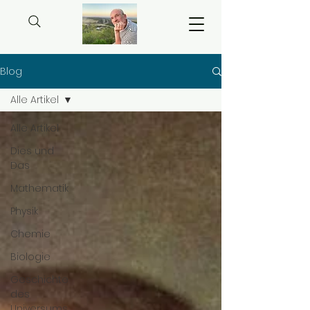
Blog
Alle Artikel
Alle Artikel
Dies und
Das
Mathematik
Physik
Chemie
Biologie
Geschichte
des
Universums