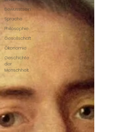
Bewusstsein
Sprache
Philosophie
Gesellschaft
Ökonomie
Geschichte
der
Menschheit