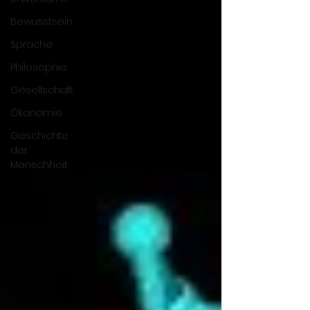
Bewusstsein
Sprache
Philosophie
Gesellschaft
Ökonomie
Geschichte
der
Menschheit