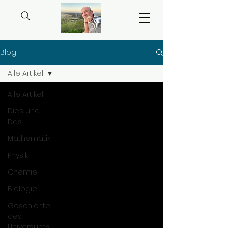
Blog
Alle Artikel
Alle Artikel
Dies und
Das
Mathematik
Physik
Chemie
Biologie
Geschichte
des
Universums