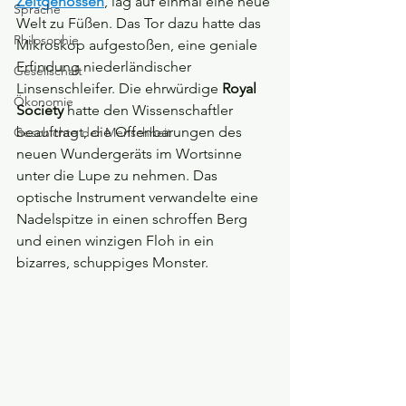
Zeitgenossen
, lag auf einmal eine neue 
Sprache
Welt zu Füßen. Das Tor dazu hatte das 
Philosophie
Mikroskop aufgestoßen, eine geniale 
Erfindung niederländischer 
Gesellschaft
Linsenschleifer. Die ehrwürdige 
Royal 
Ökonomie
Society
 hatte den Wissenschaftler 
beauftragt, die Offenbarungen des 
Geschichte der Menschheit
neuen Wundergeräts im Wortsinne 
unter die Lupe zu nehmen. Das 
optische Instrument verwandelte eine 
Nadelspitze in einen schroffen Berg 
und einen winzigen Floh in ein 
bizarres, schuppiges Monster. 