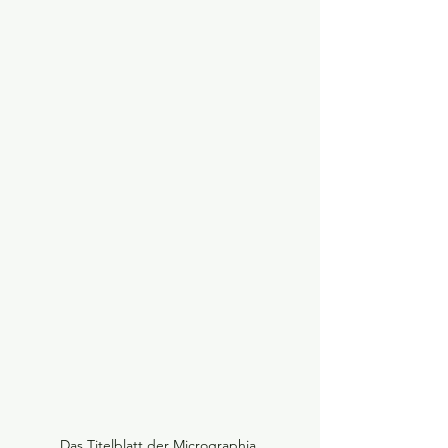
Das Titelblatt der Micrographia 