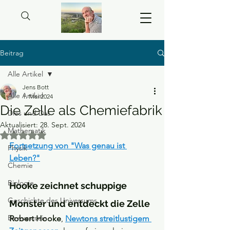
Beitrag
Alle Artikel
Jens Bott
Alle Artikel
1. Mai 2024
Die Zelle als Chemiefabrik
Dies und Das
Aktualisiert:
28. Sept. 2024
Mathematik
Mit NaN von 5 Sternen bewertet.
Fortsetzung von "Was genau ist 
Physik
Leben?"
Chemie
Biologie
Hooke zeichnet schuppige 
Geschichte des Universums
Monster und entdeckt die Zelle
Bewusstsein
Robert Hooke
, 
Newtons streitlustigem 