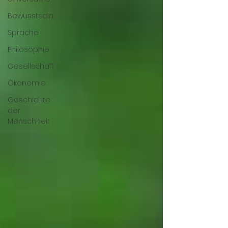
Bewusstsein
Sprache
Philosophie
Gesellschaft
Ökonomie
Geschichte
der
Menschheit