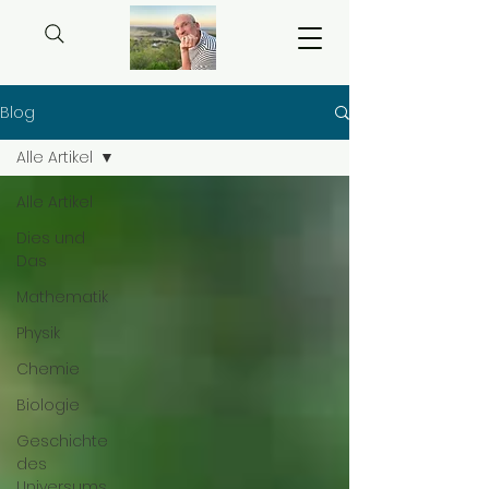
Blog
Alle Artikel
Alle Artikel
Dies und
Das
Mathematik
Physik
Chemie
Biologie
Geschichte
des
Universums