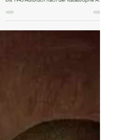
Fortsetzung von: Geschichte der
Menschheit: die Zeit der Ismen (Teil 2): 1900
bis 1945 Aufbruch nach der Katastrophe Am
26. Juni 1945 unterzeichnen 50 Staaten in San
Franzisco die Charta der Vereinten Nationen
. Der Nachfolger des gescheiterten
Völkerbunds soll nun dauerhaft Weltfrieden
und Freundschaft unter den Nationen
sicherstellen. Nachdem die Industrieländer
untereinander zwei globale Kriege
ausgefochten haben, ist Europa verwüstet
und die Welt im Umbruch. Das Zweckbü