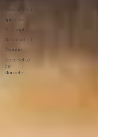
Bewusstsein
Sprache
Philosophie
Gesellschaft
Ökonomie
Geschichte
der
Menschheit