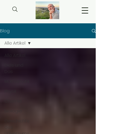
Blog
Alle Artikel
Alle Artikel
Dies und
Das
Mathematik
Physik
Chemie
Biologie
Geschichte
des
Universums