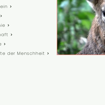
ein
hie
haft
e
te der Menschheit