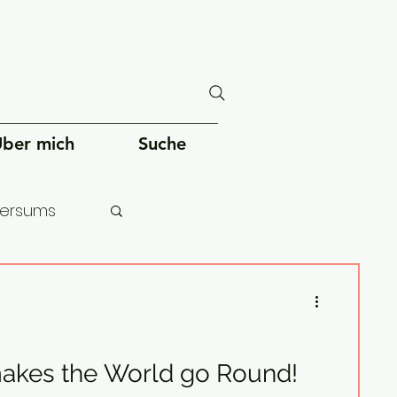
ber mich
Suche
versums
chheit
akes the World go Round!