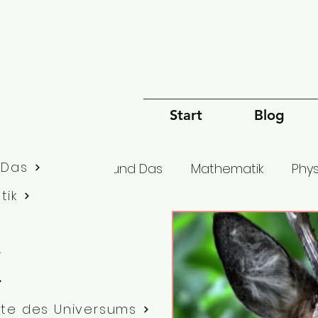
Start
Blog
 Das
lle Artikel
Dies und Das
Mathematik
Phys
tik
Bewusstsein
Sprache
Philosophie
G
te des Universums