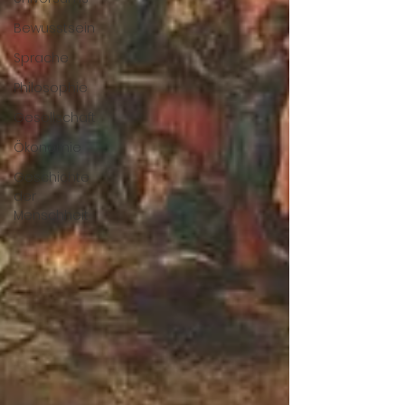
Bewusstsein
Sprache
Philosophie
Gesellschaft
Ökonomie
Geschichte
der
Menschheit