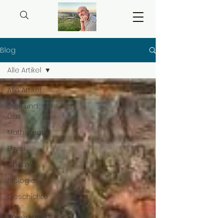
Blog
Alle Artikel
Alle Artikel
Dies und
Das
Mathematik
Physik
Chemie
Biologie
Geschichte
des
Universums