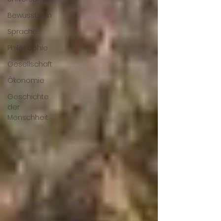
Bewusstsein
Sprache
Philosophie
Gesellschaft
Ökonomie
Geschichte
der
Menschheit