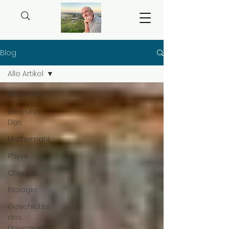
Blog
Alle Artikel
Alle Artikel
Dies und
Das
Mathematik
Physik
Chemie
Biologie
Geschichte
des
Universums