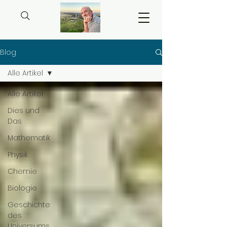
Blog
Alle Artikel
Alle Artikel
Dies und
Das
Mathematik
Physik
Chemie
Biologie
Geschichte
des
Universums