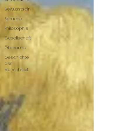
Bewusstsein
Sprache
Philosophie
Gesellschaft
Ökonomie
Geschichte
der
Menschheit