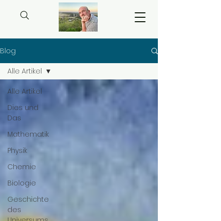
Blog
Alle Artikel
Alle Artikel
Dies und
Das
Mathematik
Physik
Chemie
Biologie
Geschichte
des
Universums