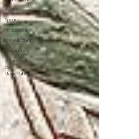
Bewusstsein
Sprache
Philosophie
Gesellschaft
Ökonomie
Geschichte
der
Menschheit