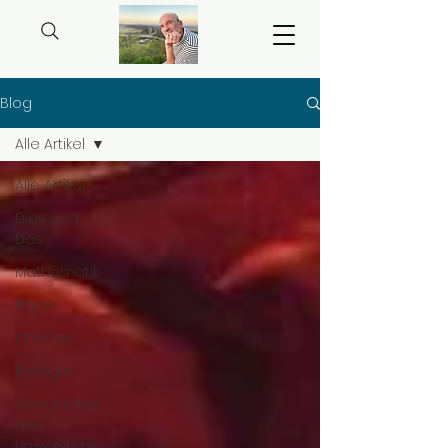
Blog
Alle Artikel
Alle Artikel
Dies und
Das
Mathematik
Physik
Chemie
Biologie
Geschichte
des
Universums