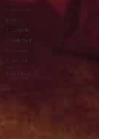
Bewusstsein
Sprache
Philosophie
Gesellschaft
Ökonomie
Geschichte
der
Menschheit