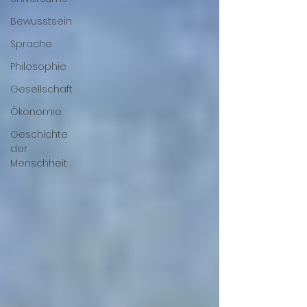
Bewusstsein
Sprache
Philosophie
Gesellschaft
Ökonomie
Geschichte
der
Menschheit