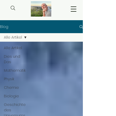
Blog
Alle Artikel
Alle Artikel
Dies und
Das
Mathematik
Physik
Chemie
Biologie
Geschichte
des
Universums