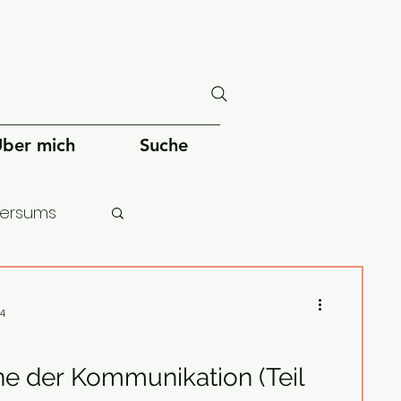
ber mich
Suche
versums
chheit
24
ne der Kommunikation (Teil