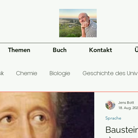
Themen
Buch
Kontakt
Ü
ik
Chemie
Biologie
Geschichte des Uni
esellschaft
Ökonomie
Geschichte der Mens
Jens Bott
18. Aug. 20
Sprache
Baustei