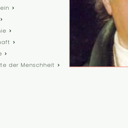
ein
hie
haft
e
te der Menschheit