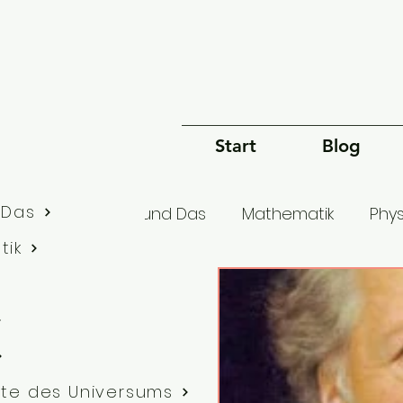
Start
Blog
 Das
lle Artikel
Dies und Das
Mathematik
Phys
tik
Bewusstsein
Sprache
Philosophie
G
te des Universums