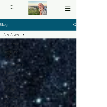
Blog
Alle Artikel
Alle Artikel
Dies und
Das
Mathematik
Physik
Chemie
Biologie
Geschichte
des
Universums