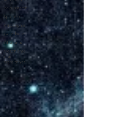
Bewusstsein
Sprache
Philosophie
Gesellschaft
Ökonomie
Geschichte
der
Menschheit