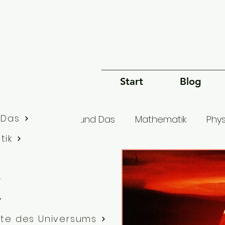
Start
Blog
 Das
lle Artikel
Dies und Das
Mathematik
Phys
tik
Bewusstsein
Sprache
Philosophie
G
te des Universums