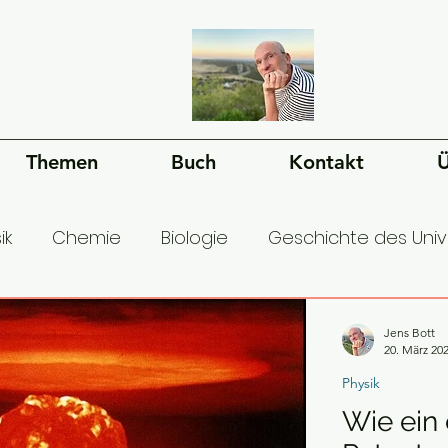
Themen
Buch
Kontakt
Ü
ik
Chemie
Biologie
Geschichte des Uni
esellschaft
Ökonomie
Geschichte der Mens
Jens Bott
20. März 20
Physik
Wie ein