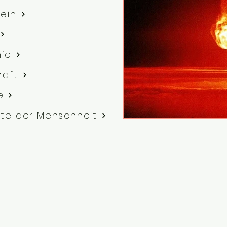
ein
hie
haft
e
te der Menschheit