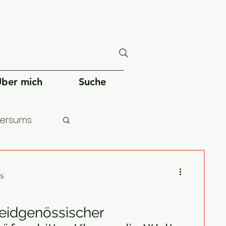
ber mich
Suche
versums
chheit
25
 eidgenössischer