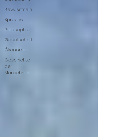
Bewusstsein
Sprache
Philosophie
Gesellschaft
Ökonomie
Geschichte
der
Menschheit