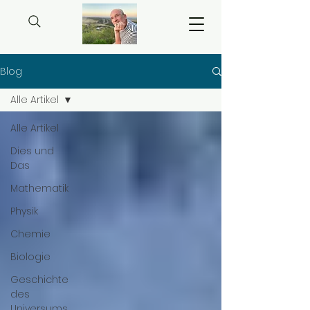
Blog
Alle Artikel
Alle Artikel
Dies und
Das
Mathematik
Physik
Chemie
Biologie
Geschichte
des
Universums