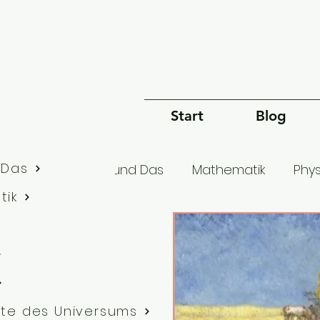
Start
Blog
 Das
lle Artikel
Dies und Das
Mathematik
Phys
tik
Bewusstsein
Sprache
Philosophie
G
te des Universums