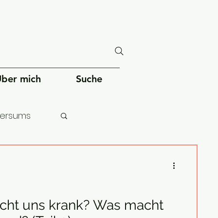
ber mich
Suche
versums
chheit
ht uns krank? Was macht