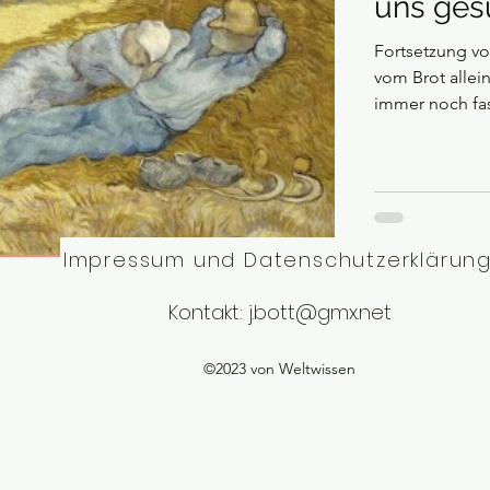
uns gesu
Fortsetzung von Teil 
vom Brot allei
immer noch fas
Krankheiten au
nur, dass man 
vor allem Mill
bescheren. Wir
Gesundheitssy
Impressum und Datenschutzerklärun
Kontakt:
j.bott@gmx.net
©2023 von Weltwissen