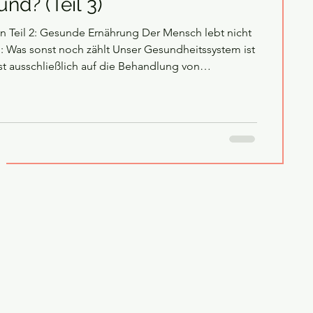
nd? (Teil 3)
2: Gesunde Ernährung Der Mensch lebt nicht
n: Was sonst noch zählt Unser Gesundheitssystem ist
t ausschließlich auf die Behandlung von
sgerichtet und nicht auf deren Prävention. Nicht
hier sehr viel Geld einsparen könnte – man würde
ionen Menschen auch ein viel besseres Leben
 müssen nicht auf eine neue Ausrichtung des
stems warten, sondern können Vieles se
g