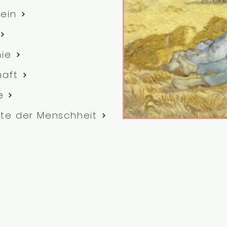
ein
hie
haft
e
te der Menschheit