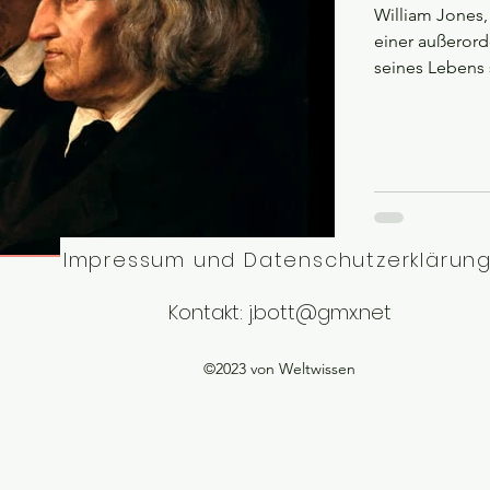
William Jones,
einer außeror
seines Lebens s
Impressum und Datenschutzerklärun
Kontakt:
j.bott@gmx.net
©2023 von Weltwissen