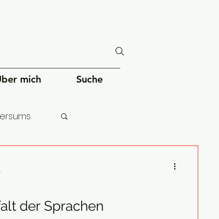
ber mich
Suche
versums
chheit
4
falt der Sprachen