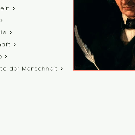
ein
hie
haft
e
te der Menschheit