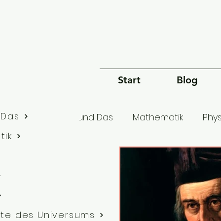
Start
Blog
 Das
lle Artikel
Dies und Das
Mathematik
Phys
tik
Bewusstsein
Sprache
Philosophie
G
te des Universums