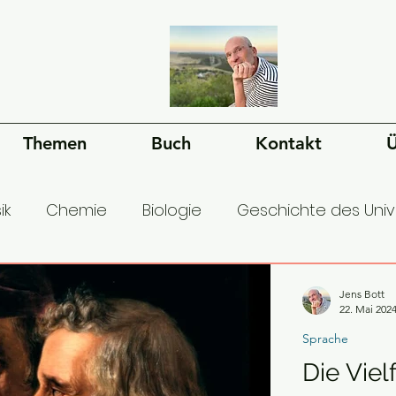
Themen
Buch
Kontakt
Ü
ik
Chemie
Biologie
Geschichte des Uni
esellschaft
Ökonomie
Geschichte der Mens
Jens Bott
22. Mai 202
Sprache
Die Viel