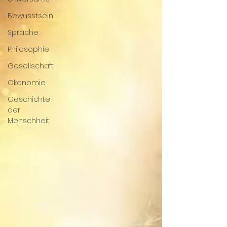
Bewusstsein
Sprache
Philosophie
Gesellschaft
Ökonomie
Geschichte
der
Menschheit