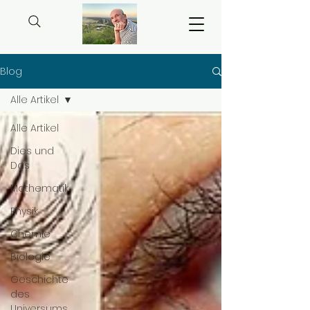
Blog
Alle Artikel
Alle Artikel
Dies und
Das
Mathematik
Physik
Chemie
Biologie
Geschichte
des
Universums