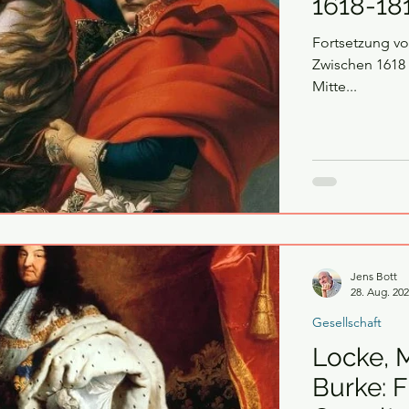
1618-18
Fortsetzung von „Der 
Zwischen 1618 u
Mitte...
Jens Bott
28. Aug. 20
Gesellschaft
Locke, 
Burke: Fr