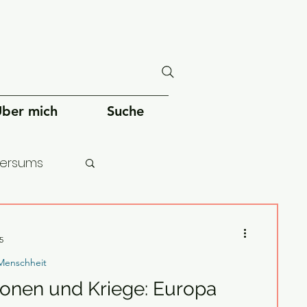
ber mich
Suche
versums
chheit
5
Menschheit
ionen und Kriege: Europa