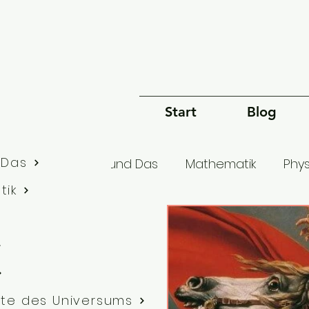
Start
Blog
 Das
lle Artikel
Dies und Das
Mathematik
Phys
tik
Bewusstsein
Sprache
Philosophie
G
te des Universums