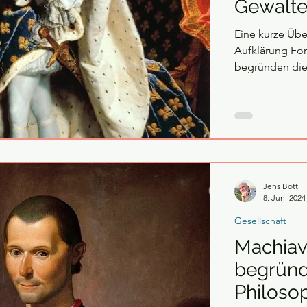
Gewalte
Eine kurze Übe
Aufklärung For
begründen die.
Jens Bott
8. Juni 2024
Gesellschaft
Machiav
begründe
Philoso