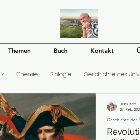
Themen
Buch
Kontakt
Ü
ik
Chemie
Biologie
Geschichte des Uni
esellschaft
Ökonomie
Geschichte der Mens
Jens Bott
27. Feb. 202
Geschichte der 
Revolut