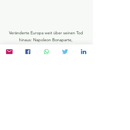
Veränderte Europa weit über seinen Tod 
hinaus: Napoleon Bonaparte, 
selbsternannter Kaiser der Franzosen
Trotz seines militärischen Scheiterns 
hinterlässt Napoleons Herrschaft tiefe 
Spuren. Der Kaiser der Franzosen ist 
eine Figur des Übergangs und damit 
auch der Widersprüche. Nach 
absolutistischer Manier krönt er sich 
selbst, verleiht deutschen Herzögen 
die Königswürde und nimmt das 
revolutionäre Dekret zur Abschaffung 
der Sklaverei in den Kolonien zurück. 
Zugleich zeigt sich der gelernte 