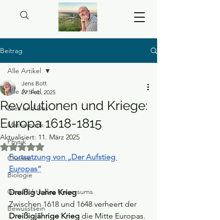
Beitrag
Alle Artikel
Jens Bott
Alle Artikel
27. Feb. 2025
Revolutionen und Kriege:
Dies und Das
Europa 1618-1815
Mathematik
Aktualisiert:
11. März 2025
Physik
Mit NaN von 5 Sternen bewertet.
Fortsetzung von „Der Aufstieg 
Chemie
Europas“
Biologie
Geschichte des Universums
Dreißig Jahre Krieg
Zwischen 1618 und 1648 verheert der 
Bewusstsein
Dreißigjährige Krieg
die Mitte Europas. 