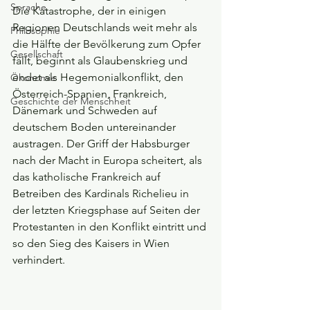
Sprache
Die Katastrophe, der in einigen 
Regionen Deutschlands weit mehr als 
Philosophie
die Hälfte der Bevölkerung zum Opfer 
Gesellschaft
fällt, beginnt als Glaubenskrieg und 
endet als Hegemonialkonflikt, den 
Ökonomie
Österreich-Spanien, Frankreich, 
Geschichte der Menschheit
Dänemark und Schweden auf 
deutschem Boden untereinander 
austragen. Der Griff der Habsburger 
nach der Macht in Europa scheitert, als 
das katholische Frankreich auf 
Betreiben des Kardinals Richelieu in 
der letzten Kriegsphase auf Seiten der 
Protestanten in den Konflikt eintritt und 
so den Sieg des Kaisers in Wien 
verhindert. 