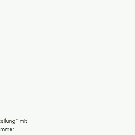
teilung“ mit 
 immer 