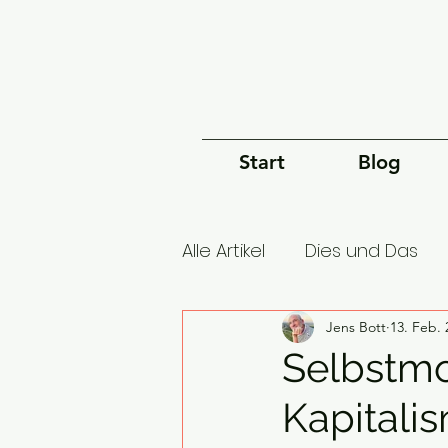
Start
Blog
Alle Artikel
Dies und Das
Geschichte des Universu
Jens Bott
13. Feb. 
Selbstmo
Kapitali
Ökonomie
Geschichte