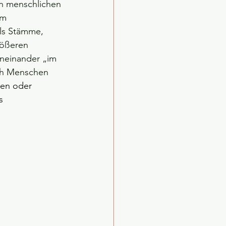
en menschlichen 
em 
ls Stämme, 
rößeren 
neinander „im 
ich Menschen 
men oder 
s 