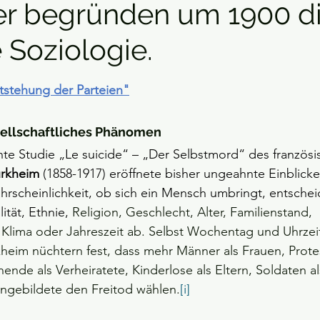
r begründen um 1900 d
Soziologie.
nen bewertet.
tstehung der Parteien"
sellschaftliches Phänomen
chte Studie „Le suicide“ – „Der Selbstmord“ des französi
urkheim
 (1858-1917) eröffnete bisher ungeahnte Einblicke
hrscheinlichkeit, ob sich ein Mensch umbringt, entsche
ität, Ethnie, 
Religion, Geschlecht, Alter, Familienstand, 
Klima oder Jahreszeit ab. Selbst Wochentag und Uhrzeit
rkheim nüchtern fest, dass mehr Männer als Frauen, Prote
hende als Verheiratete, Kinderlose als Eltern, Soldaten als
Ungebildete den Freitod wählen.
[i]