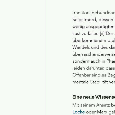
traditionsgebundene
Selbstmord, dessen U
wenig ausgeprägten In
Last zu fallen.
[ii]
 Der
überkommene moralis
Wandels und des da
überraschenderweise 
sondern auch in Pha
leiden darunter, das
Offenbar sind es Be
mentale Stabilität ve
Eine neue Wissens
Mit seinem Ansatz be
Locke
oder Marx geh