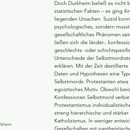
Doch Durkheim beließ es nicht b
statistischen Fakten – es ging ih
liegenden Ursachen. Suizid konn
psychologisches, sondern musst
gesellschaftliches Phänomen sei
ließen sich die länder-, konfessio
geschlechts- oder schichtspezifi
Unterschiede der Selbstmordrat
erklären. Mit der Zeit destilliert
Daten und Hypothesen eine Typo
Selbstmords: Protestanten etwa 
egoistisches Motiv. Obwohl bei
Konfessionen Selbstmord verbiete
Protestantismus individualistische
streng hierarchische und stärker
Katholizismus. In weniger entwic
rkheim
Gesellschaften mit pantheistisch