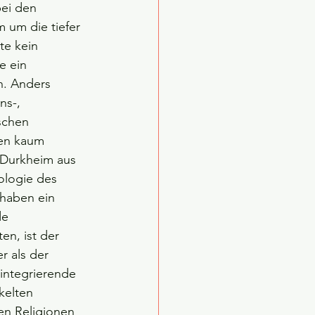
ei den 
m um die tiefer 
te kein 
e ein 
n. Anders 
ns-, 
schen 
en kaum 
e Durkheim aus 
logie des 
haben ein 
de 
n, ist der 
r als der 
 integrierende 
kelten 
en Religionen 