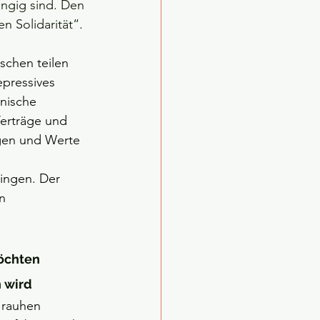
ngig sind. Den 
 Solidarität“. 
schen teilen 
pressives 
nische 
Verträge und 
gen und Werte 
ingen. Der 
n 
öchten 
 wird
 rauhen 