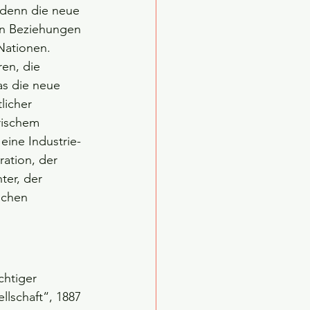
 denn die neue 
sen Beziehungen 
Nationen. 
en, die 
as die neue 
licher 
rischem 
ine Industrie- 
ration, der 
ter, der 
ichen 
chtiger 
lschaft“, 1887 