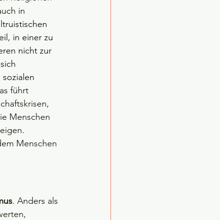
uch in 
truistischen 
, in einer zu 
ren nicht zur 
sich 
sozialen 
s führt 
haftskrisen, 
Die Menschen 
eigen. 
e dem Menschen 
smus
. Anders als 
werten, 