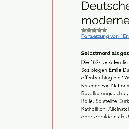
Deutsche
moderne 
Mit NaN von 5 Ster
Fortsetzung von "En
Selbstmord als ge
Die 1897 veröffentli
Soziologen 
Émile D
offenbar hing die Wa
Kriterien wie National
Bevölkerungsdichte, 
Rolle. So stellte Du
Katholiken, Alleinste
oder Gebildete als 