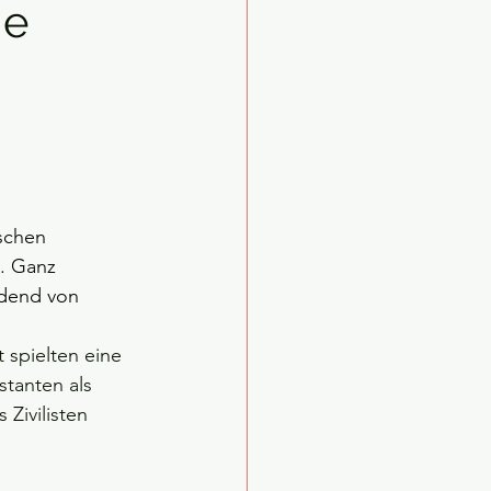
ie
schen 
. Ganz 
idend von 
 spielten eine 
stanten als 
 Zivilisten 