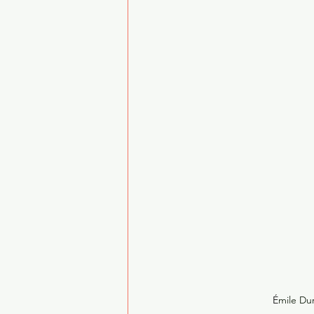
É
mile Du