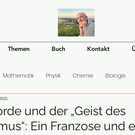
Themen
Buch
Kontakt
Ü
Mathematik
Physik
Chemie
Biologie
ms
2025
Bewusstsein
Sprache
Philosophie
rde und der „Geist des
smus“: Ein Franzose und e
 der Menschheit