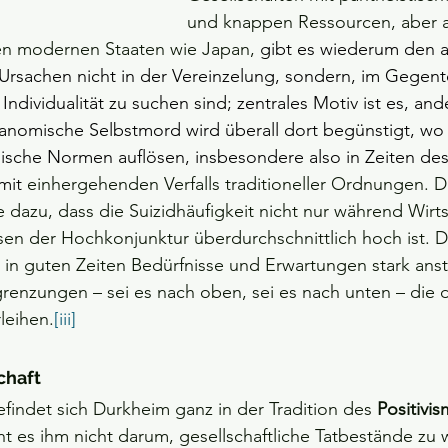
und knappen Ressourcen, aber a
n modernen Staaten wie Japan, 
gibt es wiederum den al
rsachen nicht in der Vereinzelung, sondern, im Gegenteil
dividualität zu suchen sind; zentrales Motiv ist es, ande
 anomische Selbstmord wird überall dort begünstigt, wo 
che Normen auflösen, insbesondere also in Zeiten des 
mit 
einhergehenden Verfalls traditioneller Ordnungen. Da
dazu, dass die Suizidhäufigkeit nicht nur während Wirtsc
sen der Hochkonjunktur überdurchschnittlich hoch ist. 
s in guten Zeiten Bedürfnisse und Erwartungen stark anst
grenzungen – sei es nach oben, sei es nach unten – di
rleihen.
[iii]
chaft
findet sich Durkheim ganz in der Tradition des 
Positivi
t es ihm nicht darum, gesellschaftliche Tatbestände zu 