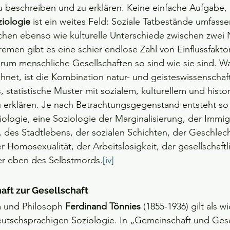
u beschreiben und zu erklären. Keine einfache Aufgabe,
ziologie
 ist ein weites Feld: Soziale Tatbestände umfas
hen ebenso wie kulturelle Unterschiede zwischen zwei 
emen gibt es eine schier endlose Zahl von Einflussfaktor
rum menschliche Gesellschaften so sind wie sie sind. W
hnet, ist die Kombination natur- und geisteswissenschaft
, statistische Muster mit sozialem, kulturellem und histo
erklären. Je nach Betrachtungsgegenstand entsteht so e
iologie, eine Soziologie der Marginalisierung, der Immig
des Stadtlebens, der sozialen Schichten, der Geschlech
 Homosexualität, der Arbeitslosigkeit, der gesellschaftl
 eben des Selbstmords.
[iv]
ft zur Gesellschaft
 und Philosoph 
Ferdinand Tönnies 
(1855-1936) gilt als wi
utschsprachigen Soziologie. In „Gemeinschaft und Gesel