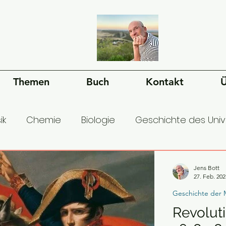
Themen
Buch
Kontakt
Ü
ik
Chemie
Biologie
Geschichte des Uni
esellschaft
Ökonomie
Geschichte der Mens
Jens Bott
27. Feb. 202
Geschichte der 
Revolut