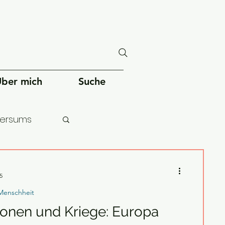
ber mich
Suche
versums
chheit
5
Menschheit
ionen und Kriege: Europa