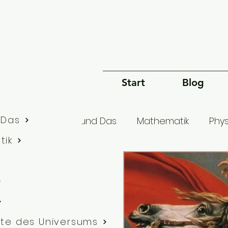
Start
Blog
 Das
lle Artikel
Dies und Das
Mathematik
Phys
tik
Bewusstsein
Sprache
Philosophie
G
te des Universums