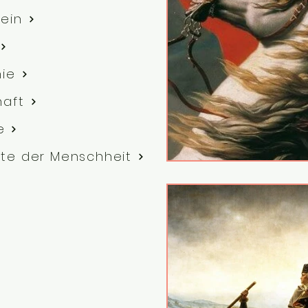
ein
hie
haft
e
te der Menschheit