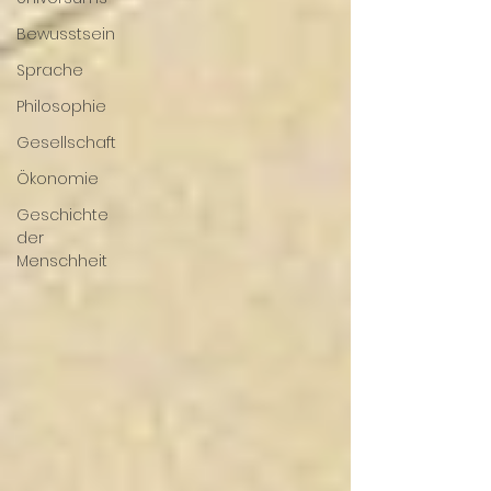
Bewusstsein
Sprache
Philosophie
Gesellschaft
Ökonomie
Geschichte
der
Menschheit