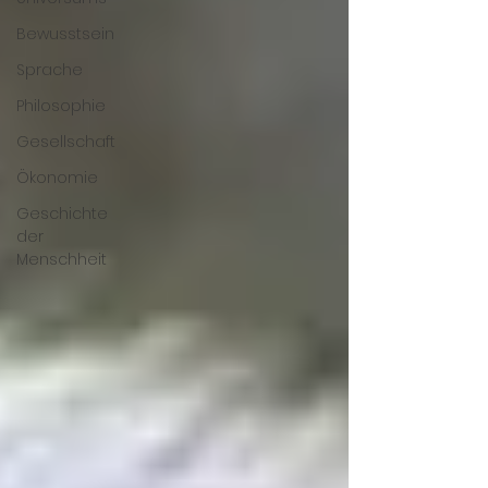
Bewusstsein
Sprache
Philosophie
Gesellschaft
Ökonomie
Geschichte
der
Menschheit