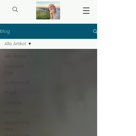
Blog
Alle Artikel
Alle Artikel
Dies und
Das
Mathematik
Physik
Chemie
Biologie
Geschichte
des
Universums