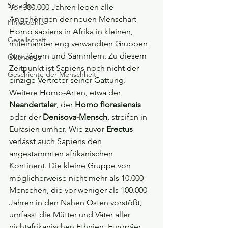
Sprache
Vor 300.000 Jahren leben alle 
Angehörigen der neuen Menschart 
Philosophie
Homo sapiens in Afrika in kleinen, 
Gesellschaft
miteinander eng verwandten Gruppen 
von Jägern und Sammlern. Zu diesem 
Ökonomie
Zeitpunkt ist Sapiens noch nicht der 
Geschichte der Menschheit
einzige Vertreter seiner Gattung. 
Weitere Homo-Arten, etwa der 
Neandertaler
, der 
Homo floresiensis
oder der 
Denisova-Mensch
, streifen in 
Eurasien umher. Wie zuvor 
Erectus 
verlässt auch Sapiens den 
angestammten afrikanischen 
Kontinent. Die kleine Gruppe von 
möglicherweise nicht mehr als 10.000 
Menschen, die vor weniger als 100.000 
Jahren in den Nahen Osten vorstößt, 
umfasst die Mütter und Väter aller 
nichtafrikanischen Ethnien. Europäer, 