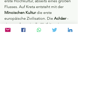
erste Hochkultur, abseits eines großen 
Flusses. Auf Kreta entsteht mit der
Minoischen Kultur
 die erste 
europäische Zivilisation. Die 
Achäer 
- 
sie sprechen wie die Hethiter eine 
indoeuropäische Sprache - errichten 
bald danach auf dem Peloponnes die 
Mykenische Kultur
, die erste 
Hochkultur auf dem europäischen 
Festland.
Dunkle Zeiten
Um 1.200 v. Chr. vollzieht sich im 
östlichen Mittelmeerraum innerhalb 
weniger Jahrzehnte ein 
apokalyptischer Umbruch. Die Städte 
der Hethiter, Mykener und Minoer 
werden zerstört, ihre Kulturen 
verschwinden fast über Nacht im 