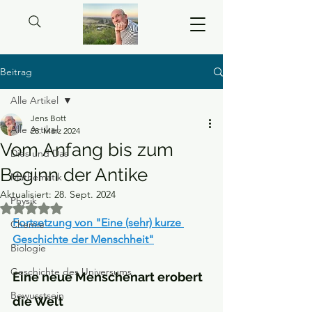
Beitrag
Alle Artikel
Jens Bott
Alle Artikel
28. März 2024
Vom Anfang bis zum
Dies und Das
Beginn der Antike
Mathematik
Aktualisiert:
28. Sept. 2024
Physik
Mit NaN von 5 Sternen bewertet.
Fortsetzung von "Eine (sehr) kurze 
Chemie
Geschichte der Menschheit"
Biologie
Geschichte des Universums
Eine neue Menschenart erobert 
Bewusstsein
die Welt