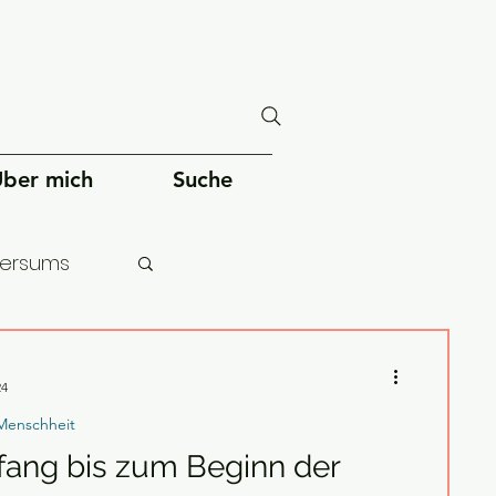
ber mich
Suche
versums
chheit
24
Menschheit
ang bis zum Beginn der