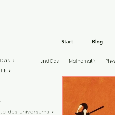
Start
Blog
 Das
lle Artikel
Dies und Das
Mathematik
Phys
tik
Bewusstsein
Sprache
Philosophie
G
te des Universums