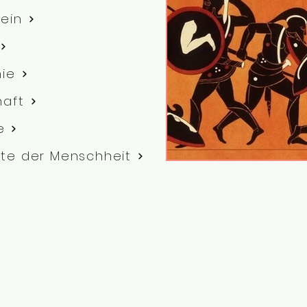
ein
hie
haft
e
te der Menschheit