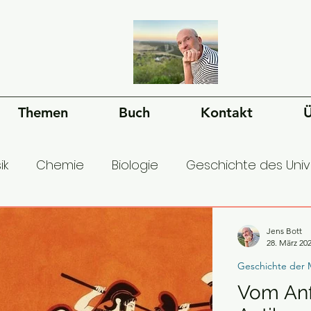
Themen
Buch
Kontakt
Ü
ik
Chemie
Biologie
Geschichte des Uni
esellschaft
Ökonomie
Geschichte der Mens
Jens Bott
28. März 20
Geschichte der 
Vom Anf