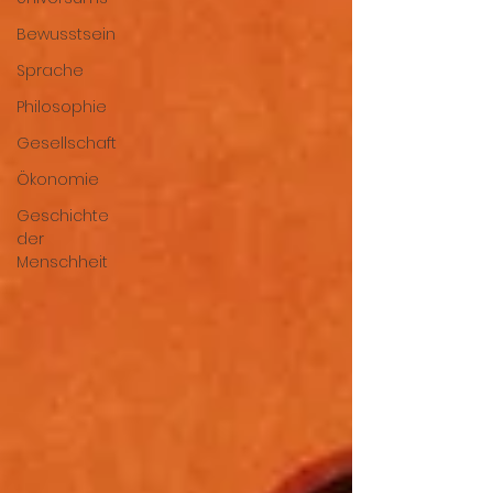
Bewusstsein
Sprache
Philosophie
Gesellschaft
Ökonomie
Geschichte
der
Menschheit