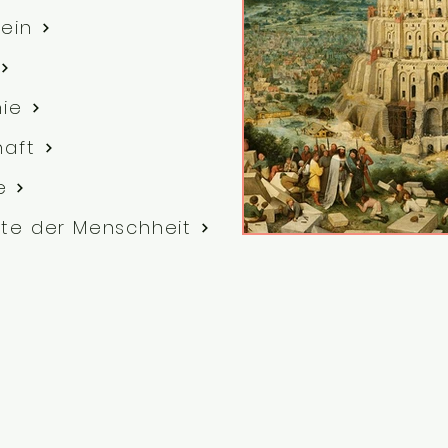
ein
hie
haft
e
te der Menschheit