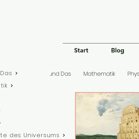
Start
Blog
 Das
lle Artikel
Dies und Das
Mathematik
Phys
tik
Bewusstsein
Sprache
Philosophie
G
te des Universums