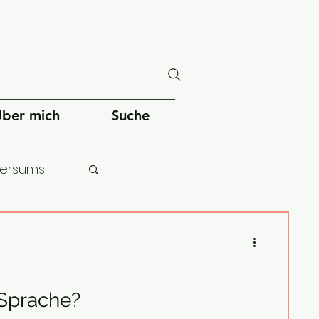
ber mich
Suche
versums
chheit
 Sprache?