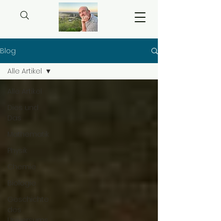
Blog
Alle Artikel
Alle Artikel
Dies und
Das
Mathematik
Physik
Chemie
Biologie
Geschichte
des
Universums