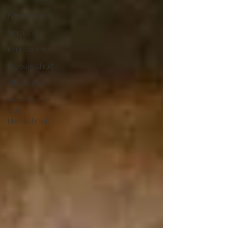
Bewusstsein
Sprache
Philosophie
Gesellschaft
Ökonomie
Geschichte
der
Menschheit