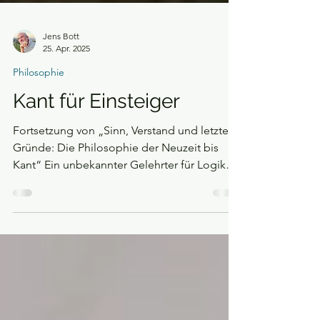
Jens Bott
25. Apr. 2025
Philosophie
Kant für Einsteiger
Fortsetzung von „Sinn, Verstand und letzte
Gründe: Die Philosophie der Neuzeit bis
Kant“ Ein unbekannter Gelehrter für Logik
und Metaphysik Immanuel Kant wurde 1724
in Königsberg geboren und starb dort
knapp 80 Jahre später, ohne sich jemals
mehr als einige Meilen von seiner
Geburtsstadt entfernt zu haben. Als der aus
einfachen Verhältnissen stammende