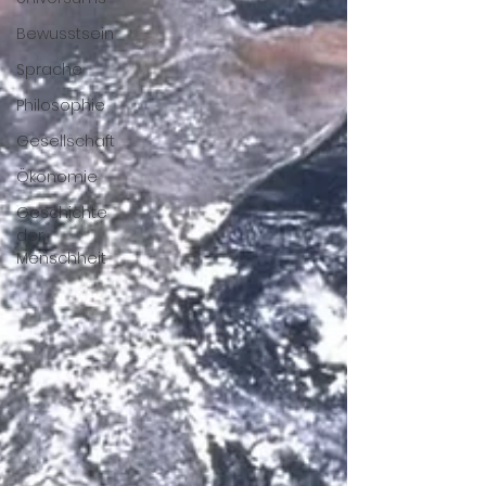
Bewusstsein
Sprache
Philosophie
Gesellschaft
Ökonomie
Geschichte
der
Menschheit