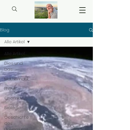
Blog
Alle Artikel
Alle Artikel
Dies und
Das
Mathematik
Physik
Chemie
Biologie
Geschichte
des
Universums